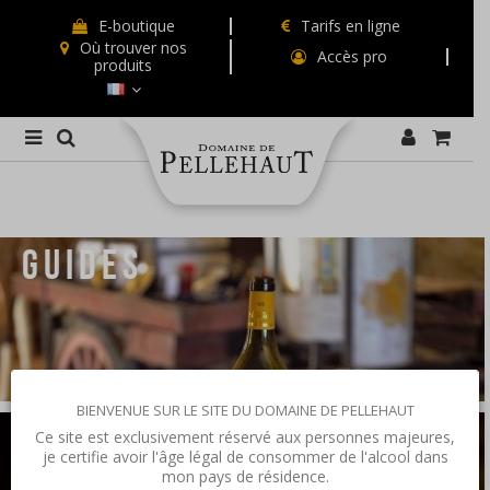
E-boutique
Tarifs en ligne
Où trouver nos
Accès pro
produits
GUIDES
BIENVENUE SUR LE SITE DU DOMAINE DE PELLEHAUT
LES
Ce site est exclusivement réservé aux personnes majeures,
je certifie avoir l'âge légal de consommer de l'alcool dans
REVUES
mon pays de résidence.