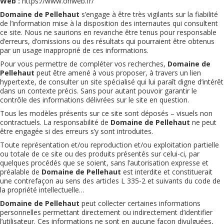
Web :
https://www.ohweb.fr/
Domaine de Pellehaut
s’engage à être très vigilants sur la fiabilité
de l’information mise à la disposition des internautes qui consultent
ce site. Nous ne saurions en revanche être tenus pour responsable
d’erreurs, d’omissions ou des résultats qui pourraient être obtenus
par un usage inapproprié de ces informations.
Pour vous permettre de compléter vos recherches,
Domaine de
Pellehaut
peut être amené à vous proposer, à travers un lien
hypertexte, de consulter un site spécialisé qui lui paraît digne d’intérêt
dans un contexte précis. Sans pour autant pouvoir garantir le
contrôle des informations délivrées sur le site en question.
Tous les modèles présents sur ce site sont déposés – visuels non
contractuels. La responsabilité de
Domaine de Pellehaut
ne peut
être engagée si des erreurs s’y sont introduites.
Toute représentation et/ou reproduction et/ou exploitation partielle
ou totale de ce site ou des produits présentés sur celui-ci, par
quelques procédés que se soient, sans l’autorisation expresse et
préalable de
Domaine de Pellehaut
est interdite et constituerait
une contrefaçon au sens des articles L 335-2 et suivants du code de
la propriété intellectuelle…
Domaine de Pellehaut
peut collecter certaines informations
personnelles permettant directement ou indirectement d’identifier
l’utilisateur. Ces informations ne sont en aucune façon divulguées,