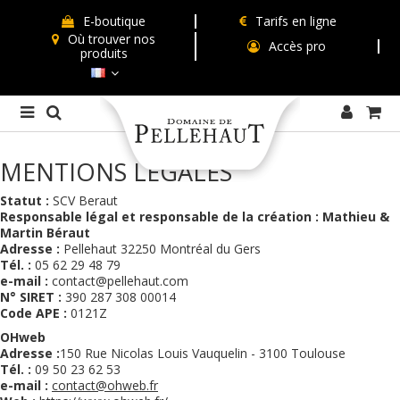
E-boutique
Tarifs en ligne
Où trouver nos
Accès pro
produits
MENTIONS LÉGALES
Statut :
SCV Beraut
Responsable légal et responsable de la création : Mathieu &
Martin Béraut
Adresse :
Pellehaut 32250 Montréal du Gers
Tél. :
05 62 29 48 79
e-mail :
contact@pellehaut.com
N° SIRET :
390 287 308 00014
Code APE :
0121Z
OHweb
Adresse :
150 Rue Nicolas Louis Vauquelin - 3100 Toulouse
Tél. :
09 50 23 62 53
e-mail :
contact@ohweb.fr