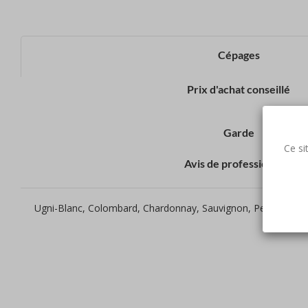
Cépages
Prix d'achat conseillé
Garde
Ce si
Avis de professionnels
Ugni-Blanc, Colombard, Chardonnay, Sauvignon, Petit et Gr