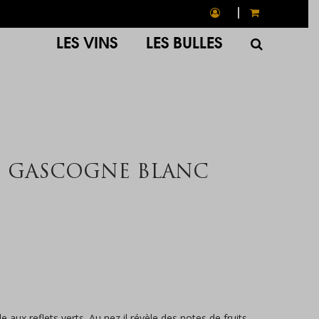
LES VINS
LES BULLES
 GASCOGNE BLANC
aux reflets verts. Au nez il révèle des notes de fruits