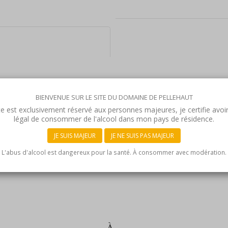
BIENVENUE SUR LE SITE DU DOMAINE DE PELLEHAUT
N
te est exclusivement réservé aux personnes majeures, je certifie avoir
légal de consommer de l'alcool dans mon pays de résidence.
JE SUIS MAJEUR
JE NE SUIS PAS MAJEUR
L'abus d'alcool est dangereux pour la santé. À consommer avec modération.
os Manseng