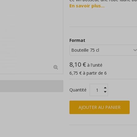
En savoir plus...
exotiques, agrumes avec une domi
des arômes de fruits de la passion
donner une bouche gourmande.
Ce vin se mariera parfaitement av
Format
https://sbwy.st4.ch/Pn_HQF7W6z
8,10 €
à l'unité
6,75 € à partir de 6
Quantité
AJOUTER AU PANIER