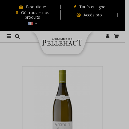
E-boutique
Tarifs en ligne
Où trouver nos
Accès pro
produits