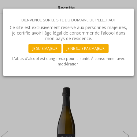
Recette
BIENVENUE SUR LE SITE DU DOMAINE DE PELLEHAUT
100% Sauvignon.
Ce site est exclusivement réservé aux personnes majeures,
je certifie avoir l'âge légal de consommer de l'alcool dans
mon pays de résidence.
JE SUIS MAJEUR
JE NE SUIS PAS MAJEUR
À
DÉCOUVRIR
L'abus d'alcool est dangereux pour la santé. À consommer avec
modération.