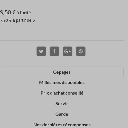
La bouche fruitée, mélange de pêche/abricot est « boostée » par
le peps de la mandarine et du pamplemousse.
9,50 €
à l'unité
7,90 € à partir de 6
A déguster en apéritif autour de toast (tapenade, roulé au chorizo
ou préfou…), en accompagnement d’entrée (verrine saumon
/avocat par exemple).
Cépages
Millésimes disponibles
Prix d'achat conseillé
Servir
Garde
Nos dernières récompenses