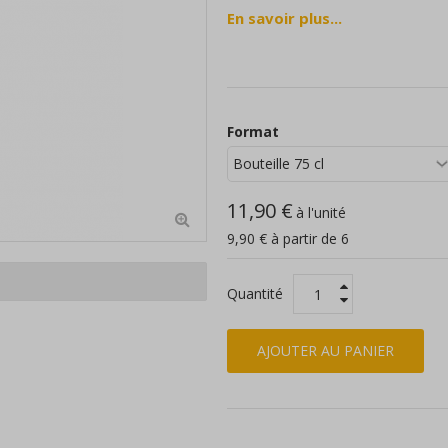
En savoir plus...
L'attaque est franche, soutenue pa
profondes.
En finale, une bouche remplie de fr
Format
https://sbwy.st4.ch/De36Facy4I3
11,90 €
à l'unité
9,90 € à partir de 6
Quantité
AJOUTER AU PANIER