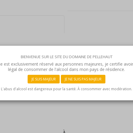
BIENVENUE SUR LE SITE DU DOMAINE DE PELLEHAUT
N
te est exclusivement réservé aux personnes majeures, je certifie avoir
légal de consommer de l'alcool dans mon pays de résidence.
JE SUIS MAJEUR
JE NE SUIS PAS MAJEUR
L'abus d'alcool est dangereux pour la santé. À consommer avec modération.