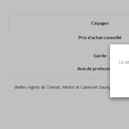
Cépages
Prix d'achat conseillé
Garde
Ce si
Avis de professionnels
Vieilles vignes de Tannat, Merlot et Cabernet Sauvignon.