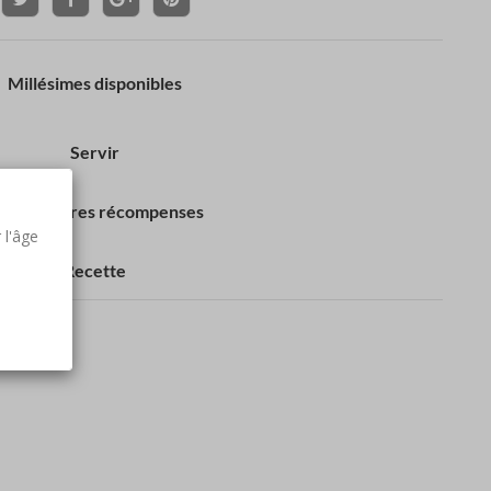
Millésimes disponibles
Servir
os dernières récompenses
 l'âge
Recette