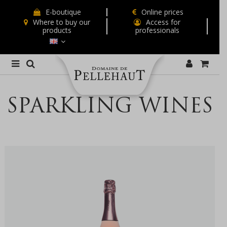
E-boutique
Online prices
Where to buy our
Access for
products
professionals
SPARKLING WINES