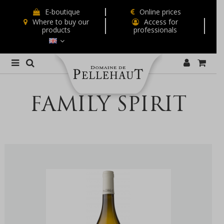
E-boutique
Online prices
Where to buy our
Access for
products
professionals
FAMILY SPIRIT