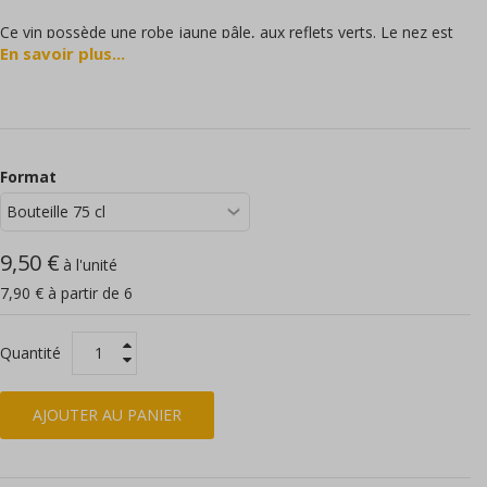
Ce vin possède une robe jaune pâle, aux reflets verts. Le nez est
En savoir plus...
explosif et fruité, révélant des notes de poire et fruits exotiques
avec une pointe de fleur d’oranger. La bouche offre une belle
densité de matière, à la fois riche
et gourmande, prolongée par des notes de poire fidèles
Format
au nez. Ce Chardonnay révèle une touche briochée élégante, à la
fois au nez et dans sa texture en bouche.
9,50 €
à l'unité
7,90 € à partir de 6
Quantité
AJOUTER AU PANIER