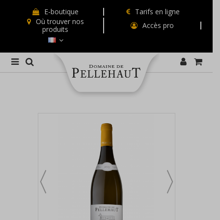
E-boutique
Tarifs en ligne
Où trouver nos
Accès pro
produits