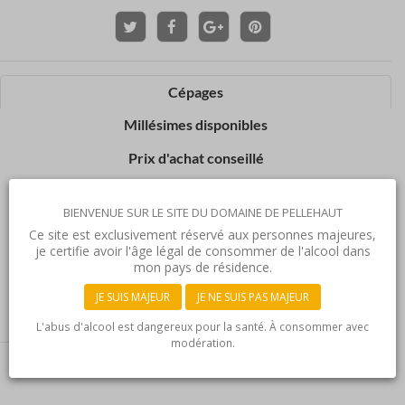
Cépages
Millésimes disponibles
Prix d'achat conseillé
Servir
BIENVENUE SUR LE SITE DU DOMAINE DE PELLEHAUT
Garde
Ce site est exclusivement réservé aux personnes majeures,
je certifie avoir l'âge légal de consommer de l'alcool dans
Nos dernières récompenses
mon pays de résidence.
Avis de professionnels
JE SUIS MAJEUR
JE NE SUIS PAS MAJEUR
Recette
L'abus d'alcool est dangereux pour la santé. À consommer avec
modération.
100% Chardonnay.